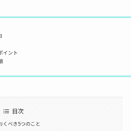
由
ポイント
順
目次
おくべき5つのこと